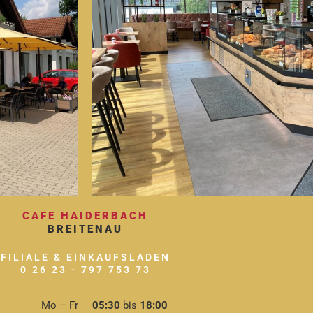
CAFE HAIDERBACH
BREITENAU
FILIALE & EINKAUFSLADEN
0 26 23 - 797 753 73
Mo – Fr
05:30
bis
18:00