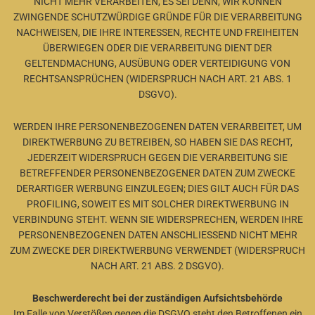
NICHT MEHR VERARBEITEN, ES SEI DENN, WIR KÖNNEN
ZWINGENDE SCHUTZWÜRDIGE GRÜNDE FÜR DIE VERARBEITUNG
NACHWEISEN, DIE IHRE INTERESSEN, RECHTE UND FREIHEITEN
ÜBERWIEGEN ODER DIE VERARBEITUNG DIENT DER
GELTENDMACHUNG, AUSÜBUNG ODER VERTEIDIGUNG VON
RECHTSANSPRÜCHEN (WIDERSPRUCH NACH ART. 21 ABS. 1
DSGVO).
WERDEN IHRE PERSONENBEZOGENEN DATEN VERARBEITET, UM
DIREKTWERBUNG ZU BETREIBEN, SO HABEN SIE DAS RECHT,
JEDERZEIT WIDERSPRUCH GEGEN DIE VERARBEITUNG SIE
BETREFFENDER PERSONENBEZOGENER DATEN ZUM ZWECKE
DERARTIGER WERBUNG EINZULEGEN; DIES GILT AUCH FÜR DAS
PROFILING, SOWEIT ES MIT SOLCHER DIREKTWERBUNG IN
VERBINDUNG STEHT. WENN SIE WIDERSPRECHEN, WERDEN IHRE
PERSONENBEZOGENEN DATEN ANSCHLIESSEND NICHT MEHR
ZUM ZWECKE DER DIREKTWERBUNG VERWENDET (WIDERSPRUCH
NACH ART. 21 ABS. 2 DSGVO).
Beschwerderecht bei der zuständigen Aufsichtsbehörde
Im Falle von Verstößen gegen die DSGVO steht den Betroffenen ein